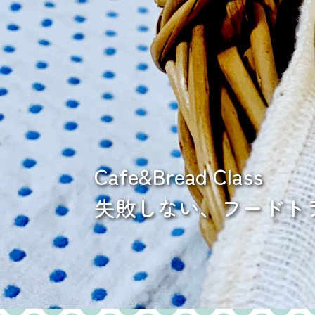
Cafe&Bread Class
失敗しない、
フードト