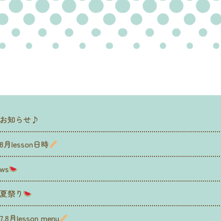
お知らせ♪
8月lesson日時
ws
夏祭り
7.8月lesson menu