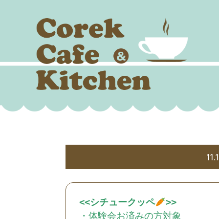
11
<<シチュークッペ
>>
・体験会お済みの方対象