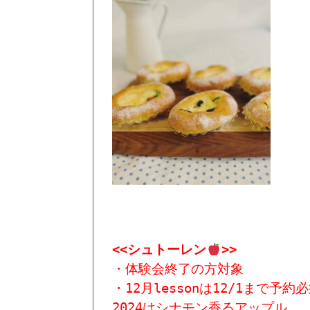
<<シュトーレン
>>
・体験会終了の方対象
・12月lessonは12/1まで予約
2024はシナモン香るアップル