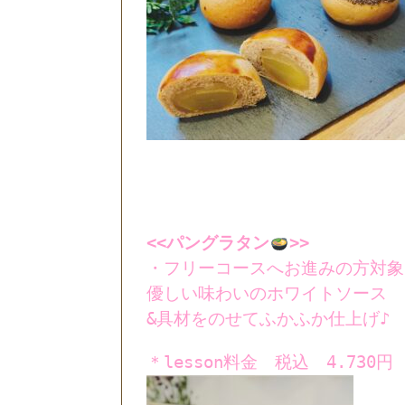
<<パングラタン
>>
・フリーコースへお進みの方対象
優しい味わいの
ホワイトソース
&具材をのせてふかふか仕上げ♪
＊lesson料金 税込 4.730円