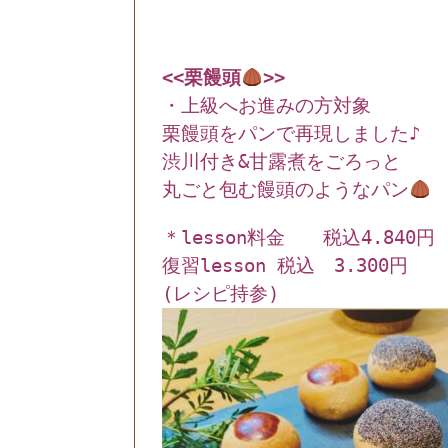
<<栗饅頭
>>
・上級へお進みの方対象
栗饅頭をパンで再現しました♪
渋川付き&甘露煮をごろっと
丸ごと包む饅頭のようなパン
＊lesson料金 税込4.840円
復習lesson 税込 3.300円
(レシピ持参)