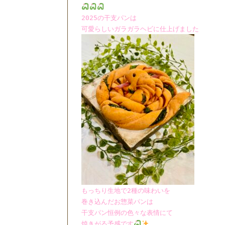
2025の干支パンは
可愛らしいガラガラヘビに仕上げました
もっちり生地で2種の味わいを
巻き込んだお惣菜パンは
干支パン恒例の
色々な表情にて
焼きがる予感です