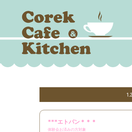
1.
***エトパン＊＊＊
体験会お済みの方対象