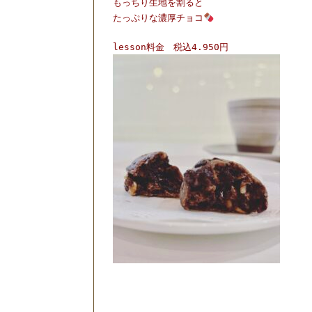
もっちり生地を割ると
たっぷりな
濃厚チョコ
lesson料金 税込4.950円