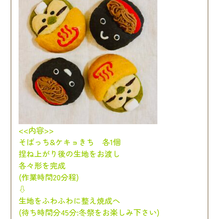
<<内容>>
そばっち&ケキョきち 各1個
捏ね上がり後の生地をお渡し
各々形を完成
(作業時間20分程)
⇩
生地をふわふわに整え焼成へ
(待ち時間分45分:
冬祭をお楽しみ下さい)