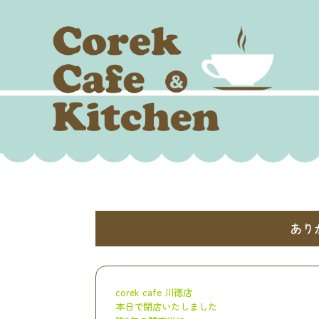
あり
corek cafe 川徳店
本日で閉店いたしました